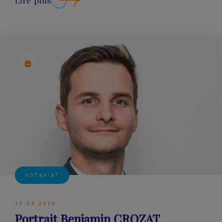
Lire plus
Lire plus
4 min
NOTARIAT
17.03.2026
Portrait Benjamin CROZAT