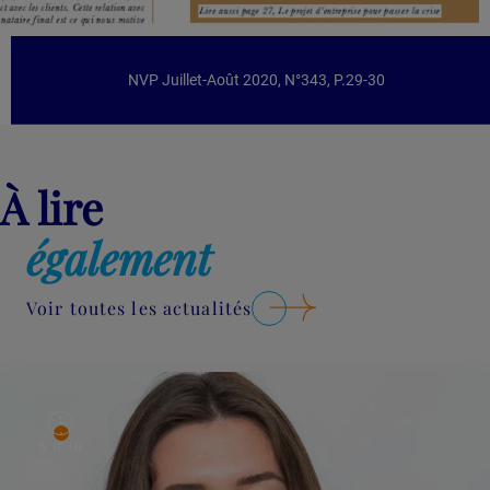
NVP Juillet-Août 2020, N°343, P.29-30
À lire
également
Voir toutes les actualités
Lire plus
5 min