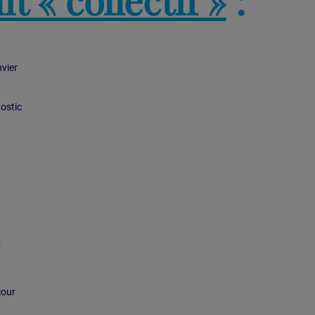
vier
nostic
.
jour