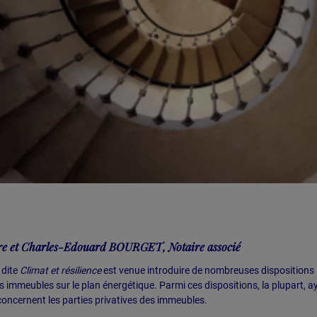
e et Charles-Edouard BOURGET, Notaire associé
 dite
Climat et résilience
est venue introduire de nombreuses dispositions
s immeubles sur le plan énergétique. Parmi ces dispositions, la plupart, a
 concernent les parties privatives des immeubles.