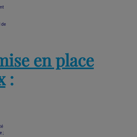
ent
l de
 mise en place
x
:
té
 ;