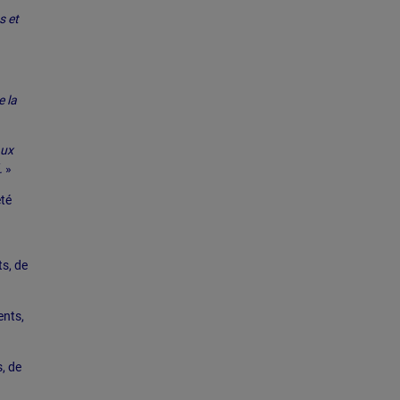
s et
e la
aux
.
»
été
s, de
ents,
, de