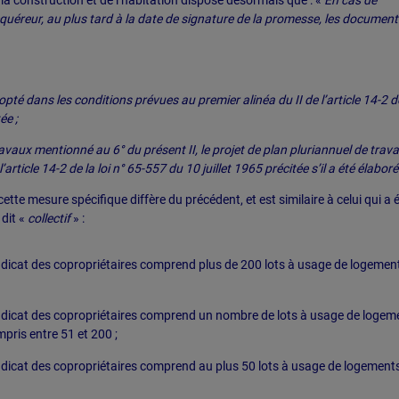
e la construction et de l’habitation dispose désormais que : «
En cas de
quéreur, au plus tard à la date de signature de la promesse, les document
pté dans les conditions prévues au premier alinéa du II de l’article 14-2 d
ée ;
avaux mentionné au 6° du présent II, le projet de plan pluriannuel de trav
rticle 14-2 de la loi n° 65-557 du 10 juillet 1965 précitée s’il a été élaboré
ette mesure spécifique diffère du précédent, et est similaire à celui qui a 
dit «
collectif
» :
ndicat des copropriétaires comprend plus de 200 lots à usage de logement
yndicat des copropriétaires comprend un nombre de lots à usage de logem
ris entre 51 et 200 ;
ndicat des copropriétaires comprend au plus 50 lots à usage de logements