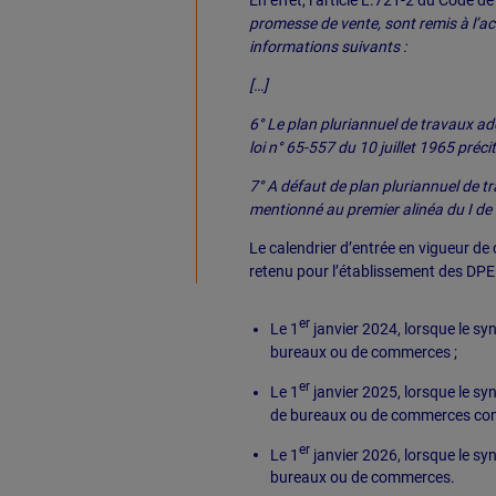
En effet, l’article L.721-2 du Code d
promesse de vente, sont remis à l’ac
informations suivants :
[…]
6° Le plan pluriannuel de travaux ado
loi n° 65-557 du 10 juillet 1965 précit
7° A défaut de plan pluriannuel de tr
mentionné au premier alinéa du I de l’a
Le calendrier d’entrée en vigueur de c
retenu pour l’établissement des DPE 
er
Le 1
janvier 2024, lorsque le sy
bureaux ou de commerces ;
er
Le 1
janvier 2025, lorsque le s
de bureaux ou de commerces comp
er
Le 1
janvier 2026, lorsque le sy
bureaux ou de commerces.