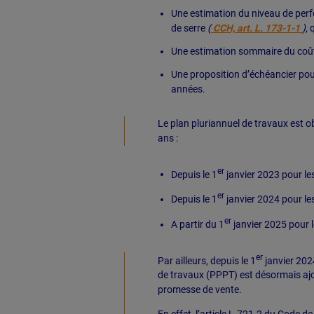
Une estimation du niveau de perf
de serre
(
CCH, art. L. 173-1-1
)
, 
Une estimation sommaire du coût d
Une proposition d’échéancier pour
années.
Le plan pluriannuel de travaux est o
ans :
er
Depuis le 1
janvier 2023 pour le
er
Depuis le 1
janvier 2024 pour le
er
A partir du 1
janvier 2025 pour 
er
Par ailleurs, depuis le 1
janvier 2024
de travaux (PPPT) est désormais ajo
promesse de vente.