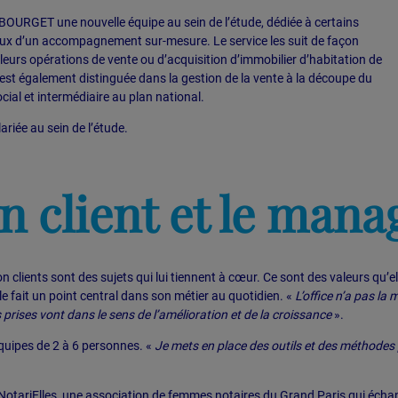
 BOURGET une nouvelle équipe au sein de l’étude, dédiée à certains
reux d’un accompagnement sur-mesure. Le service les suit de façon
 leurs opérations de vente ou d’acquisition d’immobilier d’habitation de
st également distinguée dans la gestion de la vente à la découpe du
ial et intermédiaire au plan national.
riée au sein de l’étude.
on client et le man
ion clients sont des sujets qui lui tiennent à cœur. Ce sont des valeurs qu’el
e fait un point central dans son métier au quotidien. «
L’office n’a pas la
 prises vont dans le sens de l’amélioration et de la croissance
».
quipes de 2 à 6 personnes. «
Je mets en place des outils et des méthodes
 NotariElles, une association de femmes notaires du Grand Paris qui éch