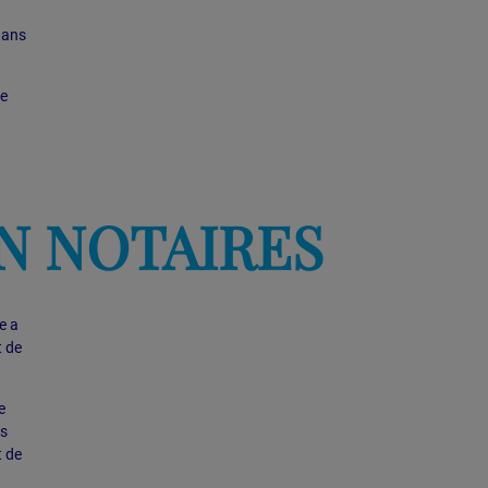
dans
me
NN NOTAIRES
e a
t de
e
es
t de