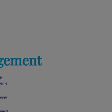
agement
le
 même
 pour
angent