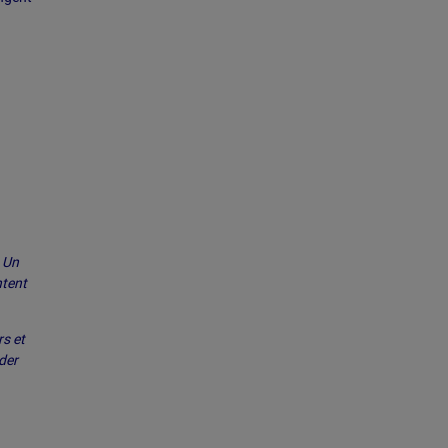
«
Un
ntent
rs et
der