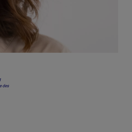
t
e des