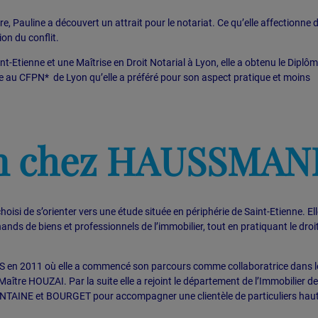
e, Pauline a découvert un attrait pour le notariat. Ce qu’elle affectionne 
ion du conflit.
int-Etienne et une Maîtrise en Droit Notarial à Lyon, elle a obtenu le Diplô
e au CFPN* de Lyon qu’elle a préféré pour son aspect pratique et moins
on chez HAUSSMA
hoisi de s’orienter vers une étude située en périphérie de Saint-Etienne. Ell
de biens et professionnels de l’immobilier, tout en pratiquant le droi
 en 2011 où elle a commencé son parcours comme collaboratrice dans l
aître HOUZAI. Par la suite elle a rejoint le département de l’Immobilier d
FONTAINE et BOURGET pour accompagner une clientèle de particuliers hau