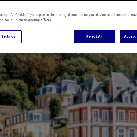
ères à traver
Accept All Cookies”, you agree to the storing of cookies on your device to enhance site nav
nd assist in our marketing efforts.
INTERNATIONAL
 Settings
Reject All
Accept 