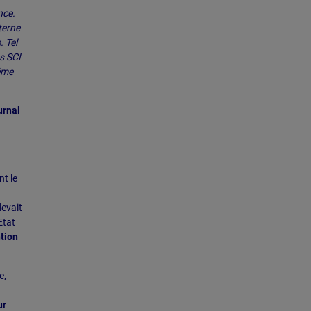
nce.
terne
. Tel
es SCI
ême
urnal
nt le
devait
Etat
tion
e,
n
ur