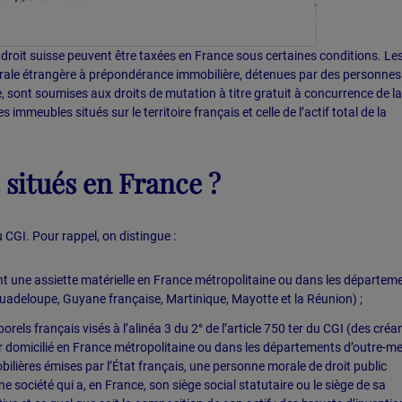
e droit suisse peuvent être taxées en France sous certaines conditions. Le
rale étrangère à prépondérance immobilière, détenues par des personnes
 sont soumises aux droits de mutation à titre gratuit à concurrence de la
 immeubles situés sur le territoire français et celle de l’actif total de la
situés en France ?
du CGI. Pour rappel, on distingue :
ont une assiette matérielle en France métropolitaine ou dans les départem
uadeloupe, Guyane française, Martinique, Mayotte et la Réunion) ;
porels français visés à l’alinéa 3 du 2° de l’article 750 ter du CGI (des cré
r domicilié en France métropolitaine ou dans les départements d’outre-mer
bilières émises par l’État français, une personne morale de droit public
e société qui a, en France, son siège social statutaire ou le siège de sa