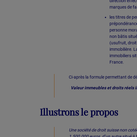
direction effec
marques de fab
les titres de 
prépondérance i
personne moral
non bâtis situé
(usufruit, dro
immobilière. L
immobiliers sit
France.
Ci-après la formule permettant de dé
Valeur immeubles et droits réels i
Illustrons le propos
Une société de droit suisse non coté
1.500.000 euros, d’un autre situé à