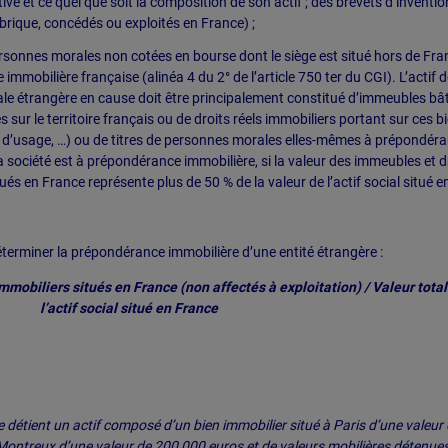
tive et ce quel que soit la composition de son actif ; des brevets d’inventio
rique, concédés ou exploités en France) ;
personnes morales non cotées en bourse dont le siège est situé hors de Fra
mmobilière française (alinéa 4 du 2° de l’article 750 ter du CGI). L’actif d
e étrangère en cause doit être principalement constitué d’immeubles bât
s sur le territoire français ou de droits réels immobiliers portant sur ces b
it d’usage, …) ou de titres de personnes morales elles-mêmes à prépondér
a société est à prépondérance immobilière, si la valeur des immeubles et d
ués en France représente plus de 50 % de la valeur de l’actif social situé e
terminer la prépondérance immobilière d’une entité étrangère :
mmobiliers situés en France (non affectés à exploitation) / Valeur tota
l’actif social situé en France
e détient un actif composé d’un bien immobilier situé à Paris d’une valeur
 Montreux d’une valeur de 200 000 euros et de valeurs mobilières détenue