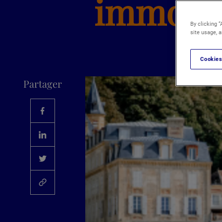
immobili
By clicking “
site usage, a
Cookies
Partager