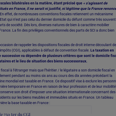
iscales bilatérales en la matière, étant précisé que
« s’agissant de
tués en France, il ne serait ni justifié, ni légitime que la France renonc
En effet, de nombreuses conventions fiscales retiennent un mécanisme
’Etat qui n’est pas celui du dernier domicile du défunt comme très souvent 
ts de société. Dès lors, diverses natures de bien à caractère mobilier
rance. La fin des privilèges conventionnels des parts de SCI a donc bien
’occasion de rappeler les dispositions fiscales de droit interne découlant d
 impôts (CGI), applicables à défaut de convention fiscale.
La taxation en
 succession va dépendre de plusieurs critères que sont le domicile fis
ataires et le lieu de situation des biens successoraux.
iscal à l’étranger mais que l’héritier / le légataire a son domicile fiscal en
galement pendant au moins six ans au cours des dix années précédant la
ne mondial est taxable en France. Ce dispositif vise à exclure les person
ière temporaire en France en raison de leur profession et de leur mobilité
nserve son droit d’imposer une situation internationale concernant des
ésidents sur les biens meubles et immeubles situés en France. Un tableau
ière la base taxable en France :
cle 750 ter du CGI