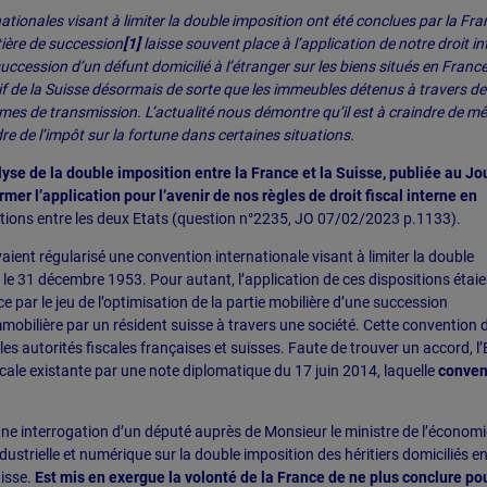
ionales visant à limiter la double imposition ont été conclues par la Fra
tière de succession
[1]
laisse souvent place à l’application de notre droit in
uccession d’un défunt domicilié à l’étranger sur les biens situés en France
nitif de la Suisse désormais de sorte que les immeubles détenus à travers d
es de transmission. L’actualité nous démontre qu’il est à craindre de m
re de l’impôt sur la fortune dans certaines situations.
lyse de la double imposition entre la France et la Suisse, publiée au Jo
irmer l’application pour l’avenir de nos règles de droit fiscal interne en
ations entre les deux Etats (question n°2235, JO 07/02/2023 p.1133).
vaient régularisé une convention internationale visant à limiter la double
le 31 décembre 1953. Pour autant, l’application de ces dispositions étaie
 par le jeu de l’optimisation de la partie mobilière d’une succession
obilière par un résident suisse à travers une société. Cette convention 
es autorités fiscales françaises et suisses. Faute de trouver un accord, l’
cale existante par une note diplomatique du 17 juin 2014, laquelle
conven
 une interrogation d’un député auprès de Monsieur le ministre de l’économi
dustrielle et numérique sur la double imposition des héritiers domiciliés e
uisse.
Est mis en exergue la volonté de la France de ne plus conclure po