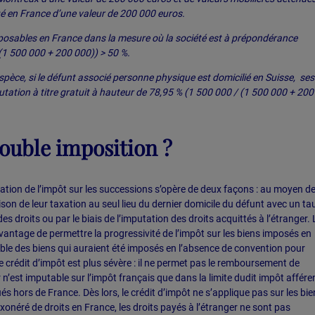
é en France d’une valeur de 200 000 euros.
imposables en France dans la mesure où la société est à prépondérance
 (1 500 000 + 200 000)) > 50 %.
pèce, si le défunt associé personne physique est domicilié en Suisse, ses
utation à titre gratuit à hauteur de 78,95 % (1 500 000 / (1 500 000 + 20
ouble imposition ?
nation de l’impôt sur les successions s’opère de deux façons : au moyen d
ison de leur taxation au seul lieu du dernier domicile du défunt avec un ta
es droits ou par le biais de l’imputation des droits acquittés à l’étranger. 
avantage de permettre la progressivité de l’impôt sur les biens imposés en
le des biens qui auraient été imposés en l’absence de convention pour
e crédit d’impôt est plus sévère : il ne permet pas le remboursement de
 n’est imputable sur l’impôt français que dans la limite dudit impôt affére
s hors de France. Dès lors, le crédit d’impôt ne s’applique pas sur les bie
 exonéré de droits en France, les droits payés à l’étranger ne sont pas