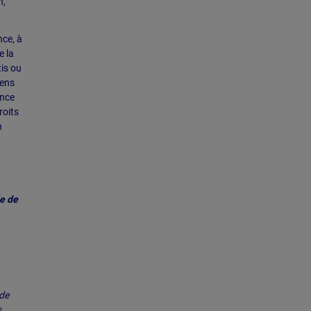
n,
nce, à
e la
is ou
iens
ance
roits
n
le de
 de
s