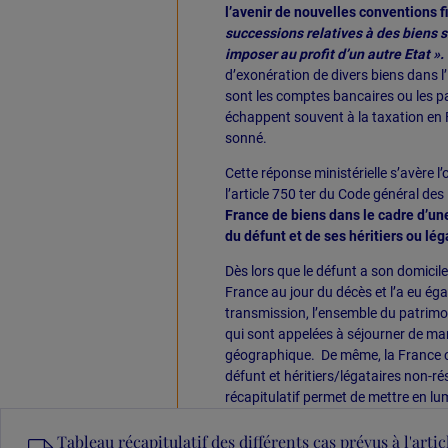
l’avenir de nouvelles conventions f
successions relatives à des biens si
imposer au profit d’un autre Etat ».
d’exonération de divers biens dans l
sont les comptes bancaires ou les par
échappent souvent à la taxation en F
sonné.
Cette réponse ministérielle s’avère l
l’article 750 ter du Code général des
France de biens dans le cadre d’une
du défunt et de ses héritiers ou lég
Dès lors que le défunt a son domicile f
France au jour du décès et l’a eu é
transmission, l’ensemble du patrimoi
qui sont appelées à séjourner de man
géographique. De même, la France co
défunt et héritiers/légataires non-r
récapitulatif permet de mettre en lum
Tableau récapitulatif des différents cas prévus à l'arti