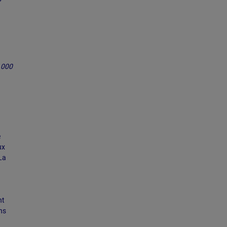
0 000
e
ux
La
nt
ns