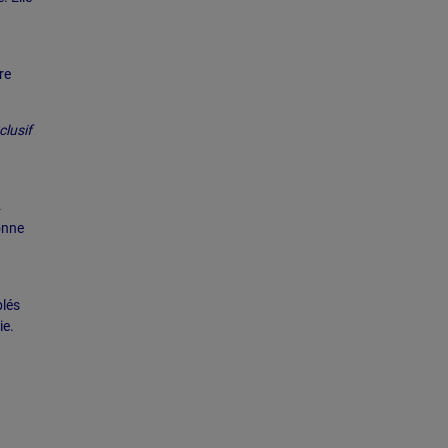
re
clusif
4
onne
blés
ie.