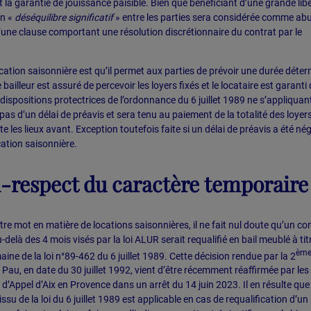
et la garantie de jouissance paisible. Bien que bénéficiant d’une grande lib
un «
déséquilibre significatif
» entre les parties sera considérée comme ab
 d’une clause comportant une résolution discrétionnaire du contrat par le
ation saisonnière est qu’il permet aux parties de prévoir une durée déte
bailleur est assuré de percevoir les loyers fixés et le locataire est garanti 
dispositions protectrices de l’ordonnance du 6 juillet 1989 ne s’appliquan
 pas d’un délai de préavis et sera tenu au paiement de la totalité des loyer
e les lieux avant. Exception toutefois faite si un délai de préavis a été né
cation saisonnière.
n-respect du caractère temporaire
re mot en matière de locations saisonnières, il ne fait nul doute qu’un co
delà des 4 mois visés par la loi ALUR serait requalifié en bail meublé à tit
èm
ine de la loi n°89-462 du 6 juillet 1989. Cette décision rendue par la 2
Pau, en date du 30 juillet 1992, vient d’être récemment réaffirmée par les
d’Appel d’Aix en Provence dans un arrêt du 14 juin 2023. Il en résulte que 
 issu de la loi du 6 juillet 1989 est applicable en cas de requalification d’un 