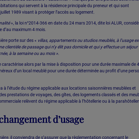
bitations qui servent à la résidence principale du preneur et qui sont
juillet 1989 visant à protéger l’accès au logement.
nalité
», la loi n°2014-366 en date du 24 mars 2014, dite loi ALUR, considè
de d’au maximum 4 mois.
nière porte sur des «
villas, appartements ou studios meublés, à l’usage ex
une clientèle de passage qui n’y élit pas domicile et qui y effectue un séjour
rnée, à la semaine ou au mois ».
e caractérise alors par la mise à disposition pour une durée maximale de 
 onéreux d’un local meublé pour une durée déterminée au profit d’une pers
 à l’étude du régime applicable aux locations saisonnières meublées et
 des prestations de voyages, des gîtes, des logements classés et des meu
ommerciale relèvent du régime applicable à l’hôtellerie ou à la parahôteller
 changement d’usage
ière, il conviendra de s’assurer que la règlementation concernant le