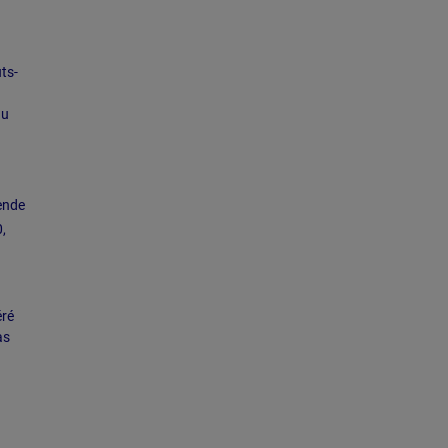
ts-
du
mende
,
éré
as