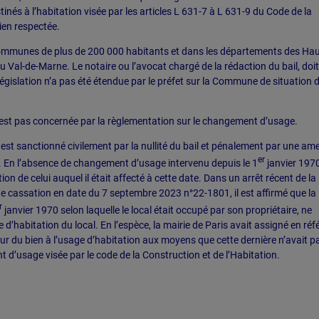
és à l’habitation visée par les articles L 631-7 à L 631-9 du Code de la
ien respectée.
communes de plus de 200 000 habitants et dans les départements des Hau
du Val-de-Marne. Le notaire ou l’avocat chargé de la rédaction du bail, doit
législation n’a pas été étendue par le préfet sur la Commune de situation 
n’est pas concernée par la règlementation sur le changement d’usage.
est sanctionné civilement par la nullité du bail et pénalement par une a
er
En l’absence de changement d’usage intervenu depuis le 1
janvier 1970
ion de celui auquel il était affecté à cette date. Dans un arrêt récent de la
de cassation en date du 7 septembre 2023 n°22-1801, il est affirmé que la
r
janvier 1970 selon laquelle le local était occupé par son propriétaire, ne
d’habitation du local. En l’espèce, la mairie de Paris avait assigné en réf
tour du bien à l’usage d’habitation aux moyens que cette dernière n’avait p
d’usage visée par le code de la Construction et de l’Habitation.