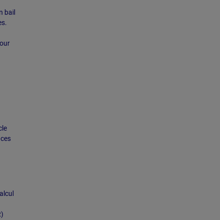
n bail
es.
pour
cle
ices
a
alcul
R)