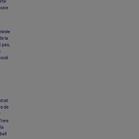
erté
usive
rminée
de la
t pas,
s
gocié
ntrat
re de
e
 1ere
la
bail