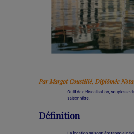
Par Margot Coustillé, Diplômée Notai
Outil de défiscalisation, souplesse da
saisonnière.
Définition
La location saisonnière renvoie iné