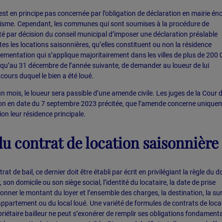
’est en principe pas concernée par l’obligation de déclaration en mairie é
urisme. Cependant, les communes qui sont soumises à la procédure de
é par décision du conseil municipal d’imposer une déclaration préalable
es les locations saisonnières, qu’elles constituent ou non la résidence
glementation qui s’applique majoritairement dans les villes de plus de 200
qu’au 31 décembre de l’année suivante, de demander au loueur de lui
ours duquel le bien a été loué.
n mois, le loueur sera passible d’une amende civile. Les juges de la Cour 
ion en date du 7 septembre 2023 précitée, que l’amende concerne unique
on leur résidence principale.
du contrat de location saisonnière
at de bail, ce dernier doit être établi par écrit en privilégiant la règle du 
r, son domicile ou son siège social, l’identité du locataire, la date de prise
ionner le montant du loyer et l’ensemble des charges, la destination, la su
l’appartement ou du local loué. Une variété de formules de contrats de loca
priétaire bailleur ne peut s’exonérer de remplir ses obligations fondament