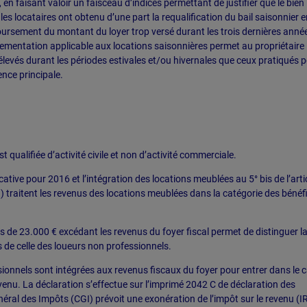
, en faisant valoir un faisceau d’indices permettant de justifier que le bien
 les locataires ont obtenu d’une part la requalification du bail saisonnier e
boursement du montant du loyer trop versé durant les trois dernières anné
èglementation applicable aux locations saisonnières permet au propriétaire
 élevés durant les périodes estivales et/ou hivernales que ceux pratiqués 
ence principale.
 qualifiée d’activité civile et non d’activité commerciale.
icative pour 2016 et l’intégration des locations meublées au 5° bis de l’arti
 traitent les revenus des locations meublées dans la catégorie des bénéf
ires de 23.000 € excédant les revenus du foyer fiscal permet de distinguer l
 de celle des loueurs non professionnels.
ionnels sont intégrées aux revenus fiscaux du foyer pour entrer dans le c
evenu. La déclaration s’effectue sur l’imprimé 2042 C de déclaration des
ral des Impôts (CGI) prévoit une exonération de l’impôt sur le revenu (I