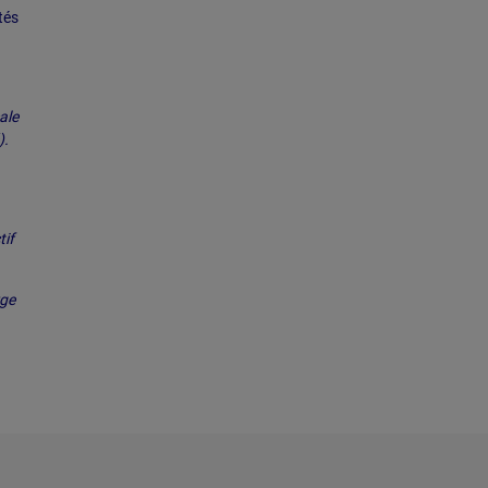
tés
ale
).
tif
rge