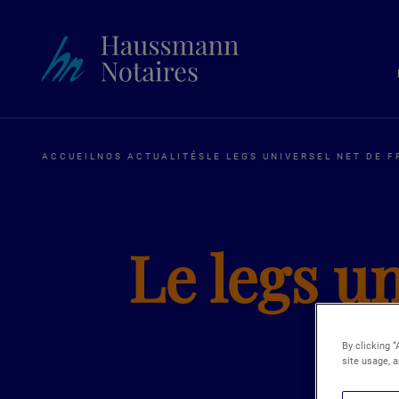
ACCUEIL
NOS ACTUALITÉS
LE LEGS UNIVERSEL NET DE F
Le legs un
By clicking “
site usage, a