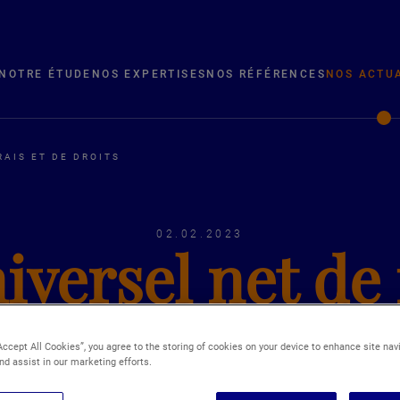
NOTRE ÉTUDE
NOS EXPERTISES
NOS RÉFÉRENCES
NOS ACTU
RAIS ET DE DROITS
02.02.2023
iversel net de 
droits
Accept All Cookies”, you agree to the storing of cookies on your device to enhance site nav
nd assist in our marketing efforts.