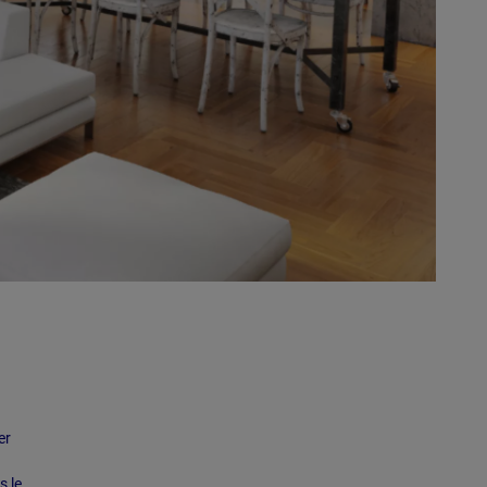
er
s le