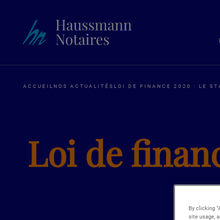
ACCUEIL
NOS ACTUALITÉS
LOI DE FINANCE 2020 : LE S
Loi de financ
By clicking “
site usage, a