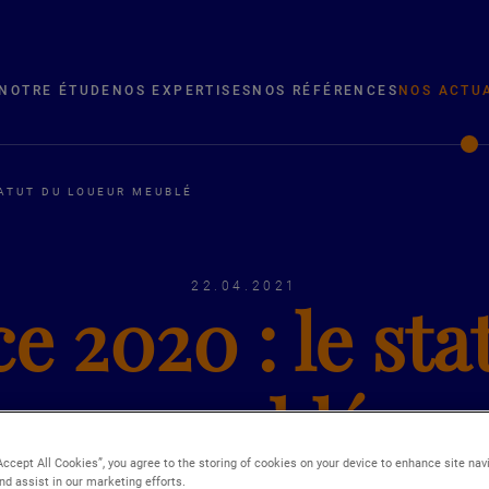
NOTRE ÉTUDE
NOS EXPERTISES
NOS RÉFÉRENCES
NOS ACTU
TATUT DU LOUEUR MEUBLÉ
22.04.2021
e 2020 : le st
meublé
Accept All Cookies”, you agree to the storing of cookies on your device to enhance site nav
nd assist in our marketing efforts.