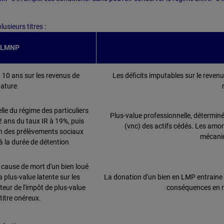
usieurs titres :
 LMNP
 10 ans sur les revenus de
Les déficits imputables sur le reven
ature
lle du régime des particuliers
Plus-value professionnelle, déterminée
2 ans du taux IR à 19%, puis
(vnc) des actifs cédés. Les amor
n des prélèvements sociaux
mécaniq
à la durée de détention
 cause de mort d'un bien loué
plus-value latente sur les
La donation d'un bien en LMP entraine u
teur de l'impôt de plus-value
conséquences en ma
 titre onéreux.