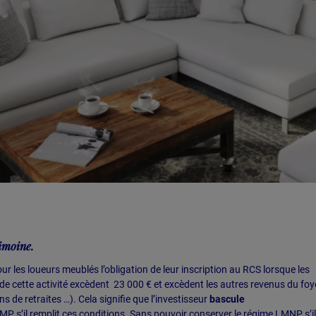
imoine.
r les loueurs meublés l’obligation de leur inscription au RCS lorsque les
 de cette activité excèdent 23 000 € et excèdent les autres revenus du foy
ns de retraites …). Cela signifie que l’investisseur
bascule
P s’il remplit ces conditions. Sans pouvoir conserver le régime LMNP s’il