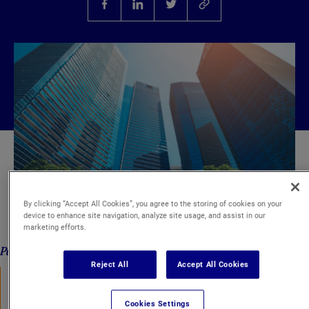
By clicking “Accept All Cookies”, you agree to the storing of cookies on your
device to enhance site navigation, analyze site usage, and assist in our
marketing efforts.
Par Jean-François MARTIN, Notaire associé
Reject All
Accept All Cookies
Le nouveau règlement municipal
fixant les conditions de délivrance
des autorisations de changement d’usage de locaux d’habitation et
déterminant les compensations en application des dispositions des
Cookies Settings