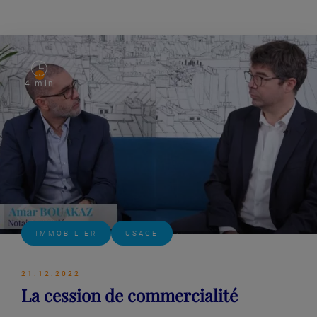
Lire plus
4 min
IMMOBILIER
USAGE
21.12.2022
La cession de commercialité