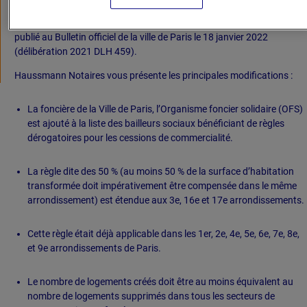
articles L631-7 et suivants du Code de la construction et de
l’habitation
a été adopté le 15/12/2021 par le Conseil de Paris et
publié au Bulletin officiel de la ville de Paris le 18 janvier 2022
(délibération 2021 DLH 459).
Haussmann Notaires vous présente les principales modifications :
La foncière de la Ville de Paris, l’Organisme foncier solidaire (OFS)
est ajouté à la liste des bailleurs sociaux bénéficiant de règles
dérogatoires pour les cessions de commercialité.
La règle dite des 50 % (au moins 50 % de la surface d’habitation
transformée doit impérativement être compensée dans le même
arrondissement) est étendue aux 3e, 16e et 17e arrondissements.
Cette règle était déjà applicable dans les 1er, 2e, 4e, 5e, 6e, 7e, 8e,
et 9e arrondissements de Paris.
Le nombre de logements créés doit être au moins équivalent au
nombre de logements supprimés dans tous les secteurs de